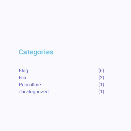
26 November 2023
Magie de Noël : Faut-il Révéler
le Secret du Père Noël ?
25 November 2023
Categories
Blog
(6)
Fun
(2)
Periculture
(1)
Uncategorized
(1)