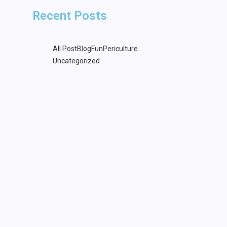
Recent Posts
All Post
Blog
Fun
Periculture
Uncategorized
Comment Choisir les Barrières
d’Escalier Idéales pour la
Sécurité de Vos Enfants”
5 January 2024
Le Guide Complet pour Choisir
les Meilleurs Jouets de Noël
pour les Tout-Petits de 1 à 3
ans