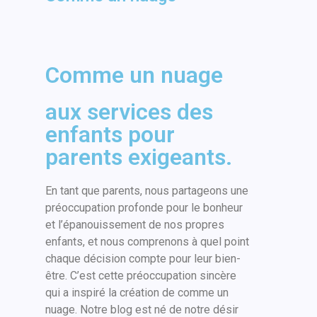
Révéler le
Secret du
Comme un nuage
Père Noël
?
aux services des
enfants pour
5 November 2023
/
No Comments
parents exigeants.
a période des fêtes approche, et
ec elle, la question épineuse de
En tant que parents, nous partageons une
la révélation ou du maintien du
préoccupation profonde pour le bonheur
secret du Père Noël. Pour de
et l’épanouissement de nos propres
nombreux parents, c’est un
dilemme qui se pose chaque…
enfants, et nous comprenons à quel point
chaque décision compte pour leur bien-
être. C’est cette préoccupation sincère
Read More
qui a inspiré la création de comme un
nuage. Notre blog est né de notre désir