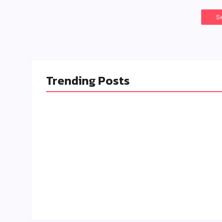
S
Trending Posts
Le Gui
Comment Choisir les
Choisir
Barrières d’Escalier Idéales
Jouets 
pour la Sécurité de Vos
Tout-Pe
Enfants”
By
Comme
By
Commeunnuage.fr
-
5 January 2024
-
26 Novembe