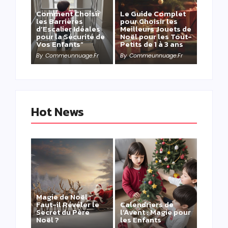
Comment Choisir
Le Guide Complet
les Barrières
pour Choisir les
d’Escalier Idéales
Meilleurs Jouets de
pour la Sécurité de
Noël pour les Tout-
Vos Enfants”
Petits de 1 à 3 ans
By
Commeunnuage.fr
By
Commeunnuage.fr
Hot News
Magie de Noël :
Faut-il Révéler le
Calendriers de
Secret du Père
l’Avent : Magie pour
Noël ?
les Enfants